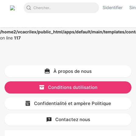
Sidentifier
Sin
Notice
: Undefined index: mode in
/home2/vcacrilex/public_html/apps/default/main/templates/cont
on line
117
À propos de nous
Conditions dutilisation
Confidentialité et ampère Politique
Contactez nous